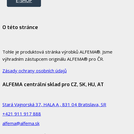
E-SHOP
O této stránce
Tohle je produktová stránka výrobků ALFEMA®. Jsme
výhradním zástupcem originálu ALFEMA® pro ČR.
Zásady ochrany osobních údajů
ALFEMA centrální sklad pro CZ, SK, HU, AT
Stará Vajnorská 37, HALA A , 831 04 Bratislava, SR
+421 911 917 888
alfema@alfema.sk