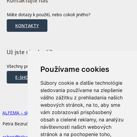
Kontaktujte nás
Máte dotazy k použití, nebo cokoli jiného?
KONTAKTY
Už jste si vybrali?
Všechny produkty si můžete výhodně nakoupit online
Používame cookies
E-SHOP
Súbory cookie a ďalšie technológie
sledovania používame na zlepšenie
vášho zážitku z prehliadania našich
Zásady ochrany osobných údajov
webových stránok, na to, aby sme
vám zobrazovali prispôsobený
ALFEMA – sklad / výdej, prodej pro Česko
obsah a cielené reklamy, na analýzu
Petra Bezruče 614, 56943 Jevíčko, Czech Republic
návštevnosti našich webových
stránok a na pochopenie toho,
eshop@tekuta-guma.cz